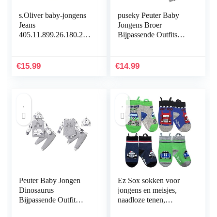
s.Oliver baby-jongens
puseky Peuter Baby
Jeans
Jongens Broer
405.11.899.26.180.204
Bijpassende Outfits
3282
Lange Mouwen Top &
Herten Broek Set,
Grote broer, 24
€
15.99
€
14.99
Maanden
Peuter Baby Jongen
Ez Sox sokken voor
Dinosaurus
jongens en meisjes,
Bijpassende Outfit
naadloze tenen,
Kleine Grote Broer
antislip, pull-up