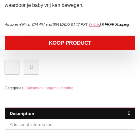
waardoor je baby vrij kan bewegen.
Amazon.nl Price:
€
24.49
(as of 06/11/2022 01:17 PST-
Details
)
&
FREE Shipping
.
KOOP PRODUCT
Categories:
Babymode jongens
,
Kleding
Description
Additional information