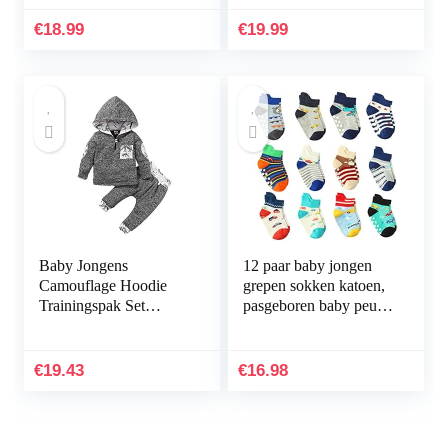
Lange Mouwen
strikken,
Romper Hoodie Top
€
18.99
€
19.99
Broek Cap Kleding Set
Baby Jongens
12 paar baby jongen
Camouflage Hoodie
grepen sokken katoen,
Trainingspak Set
pasgeboren baby peuter
Hooded Sweatshirt Top
jongen antislip sokken
Broek met Pocket
Kleding Outfit
€
19.43
€
16.98