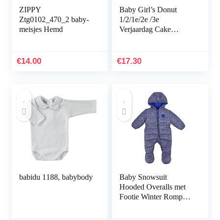
ZIPPY
Baby Girl’s Donut
Ztg0102_470_2 baby-
1/2/1e/2e /3e
meisjes Hemd
Verjaardag Cake
Samsh Outfit Romper
Tutu Rok
Beenwarmers
€
14.00
€
17.30
Hoofdband 4 stks
Prinses Tule…
babidu 1188, babybody
Baby Snowsuit
Hooded Overalls met
Footie Winter Romper
Katoen Onesies Winter
Jas Outfits 3-18