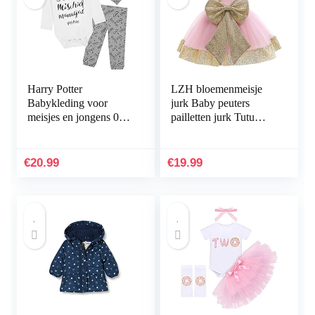
Harry Potter
LZH bloemenmeisje
Babykleding voor
jurk Baby peuters
meisjes en jongens 0-
pailletten jurk Tutu
18 maanden, outfit
Kids Party Dress
voor pasgeborenen met
bruidsmeisje trouwjurk
lange mouwen, legging
€
20.99
€
19.99
en…