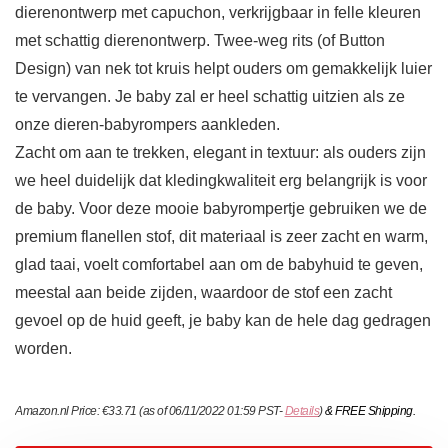
dierenontwerp met capuchon, verkrijgbaar in felle kleuren
met schattig dierenontwerp. Twee-weg rits (of Button
Design) van nek tot kruis helpt ouders om gemakkelijk luier
te vervangen. Je baby zal er heel schattig uitzien als ze
onze dieren-babyrompers aankleden.
Zacht om aan te trekken, elegant in textuur: als ouders zijn
we heel duidelijk dat kledingkwaliteit erg belangrijk is voor
de baby. Voor deze mooie babyrompertje gebruiken we de
premium flanellen stof, dit materiaal is zeer zacht en warm,
glad taai, voelt comfortabel aan om de babyhuid te geven,
meestal aan beide zijden, waardoor de stof een zacht
gevoel op de huid geeft, je baby kan de hele dag gedragen
worden.
Amazon.nl Price:
€
33.71
(as of 06/11/2022 01:59 PST-
Details
)
&
FREE Shipping
.