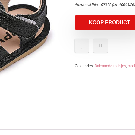
Amazon.nl Price:
€
20.32
(as of 06/11/2
KOOP PRODUCT
Categories:
Babymode meisjes
,
mod