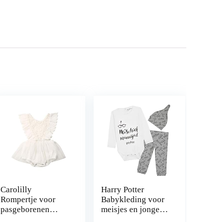
Carolilly
Harry Potter
Rompertje voor
Babykleding voor
pasgeborenen
meisjes en jongens
babyromper,
0-18 maanden,