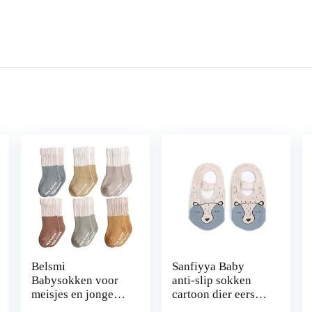
Belsmi
Sanfiyya Baby
Babysokken voor
anti-slip sokken
meisjes en jongens,
cartoon dier eerste
antislip, dikke
lopen vloer grijper