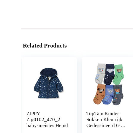
Related Products
ZIPPY
TupTam Kinder
Ztg0102_470_2
Sokken Kleurrijk
baby-meisjes Hemd
Gedessineerd 6-
Pack