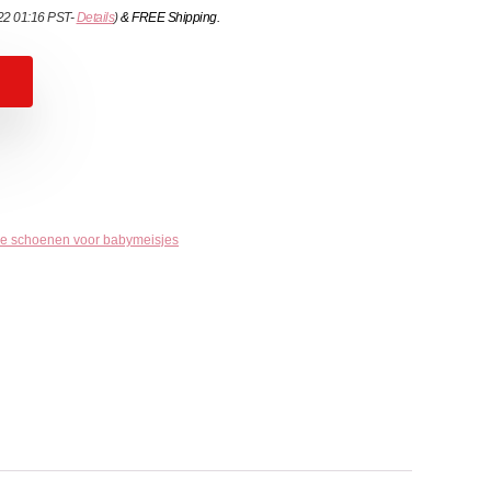
022 01:16 PST-
Details
)
&
FREE Shipping
.
e schoenen voor babymeisjes