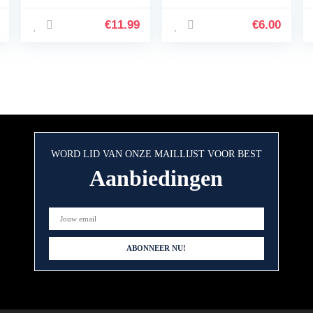
winter, warm, lange
sokken schoenen
kniehoge kousen,
voor 1-5 jaar
€
11.99
€
6.00
buissokken,
peuters koffie
manchet…
WORD LID VAN ONZE MAILLIJST VOOR BEST
Aanbiedingen