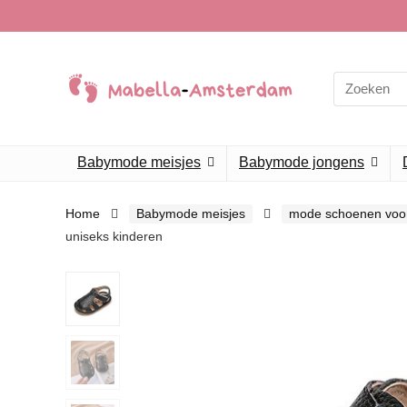
Search
for:
Babymode meisjes
Babymode jongens
Home
Babymode meisjes
mode schoenen voo
uniseks kinderen