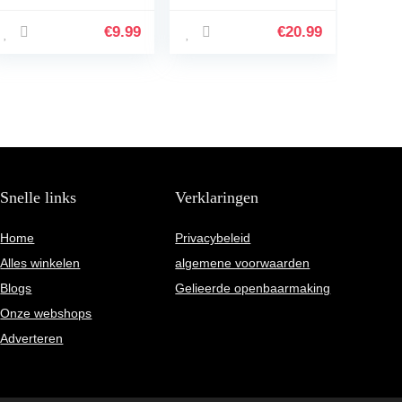
babyromper,
outfit voor
babyromper,
pasgeborenen met
€
9.99
€
20.99
romper,
lange mouwen,
pasgeborenen,
legging en…
onesie,
babykledingset…
Snelle links
Verklaringen
Home
Privacybeleid
Alles winkelen
algemene voorwaarden
Blogs
Gelieerde openbaarmaking
Onze webshops
Adverteren