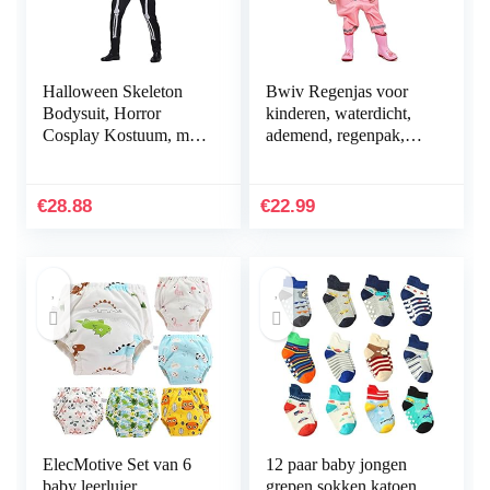
Halloween Skeleton
Bwiv Regenjas voor
Bodysuit, Horror
kinderen, waterdicht,
Cosplay Kostuum, met
ademend, regenpak,
hoofddeksels voor
eendelig, jongens en
vrouwen Mannen
meisjes, regenjas met
Perfecte Gift Choice
reflector, lichte…
€
28.88
€
22.99
Black L
ElecMotive Set van 6
12 paar baby jongen
baby leerluier
grepen sokken katoen,