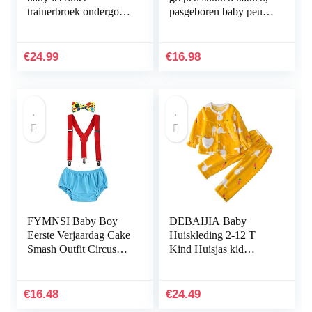
trainerbroek ondergoed
pasgeboren baby peuter
luierbroek schoon
jongen antislip sokken
worden
€
24.99
€
16.98
FYMNSI Baby Boy
DEBAIJIA Baby
Eerste Verjaardag Cake
Huiskleding 2-12 T
Smash Outfit Circus
Kind Huisjas kid
Kostuum Y-Back
Nachtkleding Huis
Bretels + Bloomers
Kleding Peuter Pyjama
Luier Cover Shorts +
Baby Uniseks Warm
€
16.48
€
24.49
Strik…
flanel