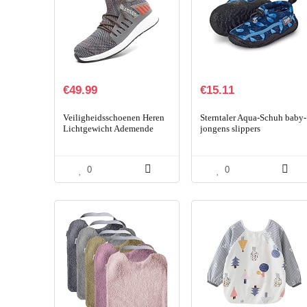
€
49.99
€
15.11
Veiligheidsschoenen Heren
Sterntaler Aqua-Schuh baby-
Lichtgewicht Ademende
jongens slippers
Werkschoenen Stalen Neus
S3 Sportief Beschermende
Schoenen Dames 36-48EU
0
0