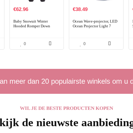
€
62.96
€
38.49
Baby Snowuit Winter
Ocean Wave-projector, LED
Hooded Romper Down
Ocean Projector Light 7
Skisuit Jongens Meisjes
charmante lichtmodi voor
Dikke Jumpsuit Warme
baby’s, kinderen, volwassen
Outfits voor 9-24 Maanden
slaapkamer, slaap…
0
0
an meer dan 20 populairste winkels om u 
WIL JE DE BESTE PRODUCTEN KOPEN
kijk de nieuwste aanbiedin