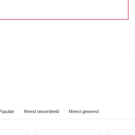
Iets interessants gevonden
Populair
Meest beoordeeld
Meest gewenst