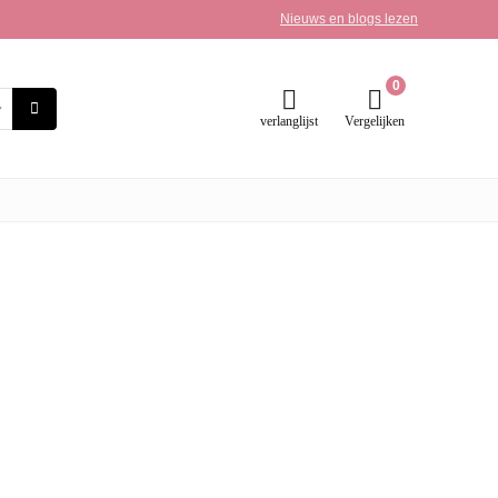
Nieuws en blogs lezen
0
verlanglijst
Vergelijken
byproducten
op Amazon