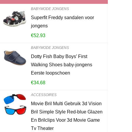
BABYMODE JONGENS
Superfit Freddy sandalen voor
COOKY.D Un
jongens
Baby Rompe
€
52.93
€
33.71
BABYMODE JONGENS
Dotty Fish Baby Boys’ First
Already Sold:
2
Walking Shoes baby-jongens
Eerste loopschoen
€
34.68
Schiet op! Aan
ACCESSOIRES
0
2
Movie Bril Multi Gebruik 3d Vision
Bril Simple Style Red-blue Glazen
KOOP PROD
En Brilclips Voor 3d Movie Game
Tv Theater