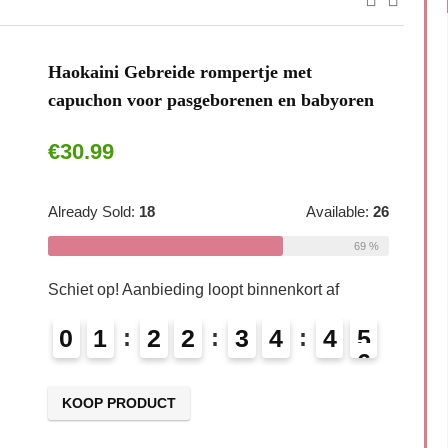
Haokaini Gebreide rompertje met
capuchon voor pasgeborenen en babyoren
€
30.99
Already Sold:
18
Available:
26
69 %
Schiet op! Aanbieding loopt binnenkort af
0
1
2
2
3
4
4
4
5
KOOP PRODUCT