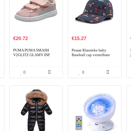
€
20.72
€
15.27
PUMA PUMA SMASH
Pesaat Klassieke baby
V2GLITZ GLAMV INF
Baseball cap verstelbare
Meisjes Sneaker
leuke jongens meisjes
zonnehoed katoen lente
zomer kids vizier hoeden 2-
0
0
6…