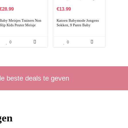
€
28.99
€
13.99
Baby Meisjes Trainers Non
Katoen Babymode Jongens
Slip Kids Peuter Meisje
Sokken, 9 Paren Baby
Sneakers Eerste
Sokken Jongen Cotton
Wandelschoenen Voor Wieg
Coming
Dagelijks Casual Outdoor…
0
0
de beste deals te geven
gen