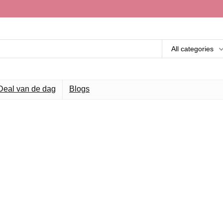
All categories
Deal van de dag
Blogs
 beste voor ba
n elke dag de beste deals 