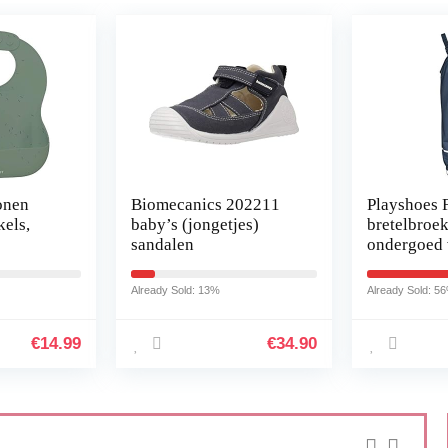
onen
Biomecanics 202211
Playshoes 
kels,
baby’s (jongetjes)
bretelbroek
sandalen
ondergoed 
kinderen
Already Sold: 13%
Already Sold: 5
€
14.99
€
34.90