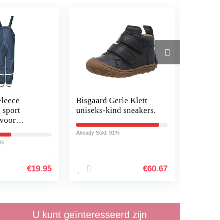
Fleece
Bisgaard Gerle Klett
Regenl
 sport
uniseks-kind sneakers.
knie ho
voor
waterdi
regenla
Already Sold: 91%
tuinlaa
6%
Already So
Regenl
€
19.95
€
60.67
U kunt geïnteresseerd zijn