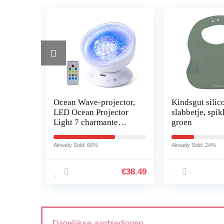
ndana
Ocean Wave-projector,
Kindsgut silic
LED Ocean Projector
slabbetje, spik
zachte
Light 7 charmante
groen
More
lichtmodi voor baby’s,
e
kinderen, volwassen
Already Sold: 66%
Already Sold: 24%
slaapkamer, slaap…
€
12.82
€
38.49
Dagelijkse aanbiedingen