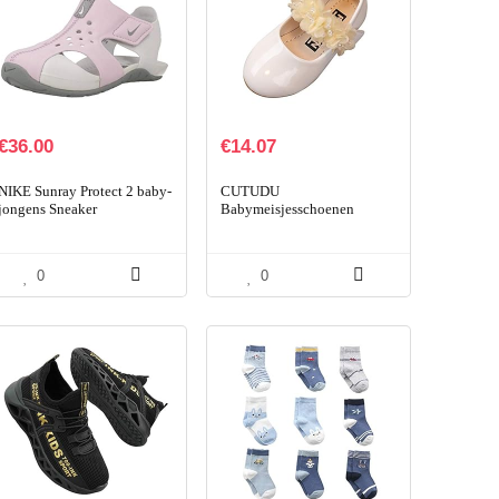
€
36.00
€
14.07
NIKE Sunray Protect 2 baby-
CUTUDU
jongens Sneaker
Babymeisjesschoenen
kinderen patent ballerina
sandalen feesten
bruidsmeisje zachte zool
0
0
antislip sneakers lente…