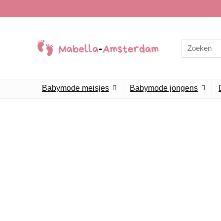
Babymode meisjes
Babymode jongens
Alleen het
We vinde