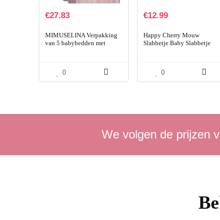
€
27.83
€
12.99
MIMUSELINA Verpakking
Happy Cherry Mouw
van 5 babybedden met
Slabbetje Baby Slabbetje
rubber ter bevordering van
Waterdichte Slab met Lange
autonomie, wasbaar, binnen
Mouwen Schort Slabbetjes
en buiten waterdicht en…
voor Paint Play Te Eten
0
0
We volgen de prijzen v
Be