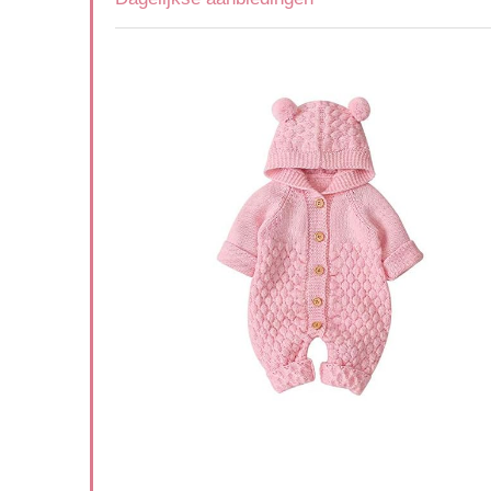
18-24
 voor
Available:
16
75 %
ort af
4
4
5