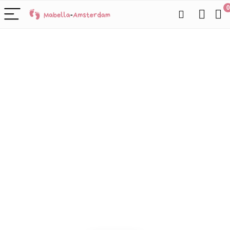
0
Alleen het
beste voor
babyproduct
en
We vinden elke dag de
beste deals op Amazon