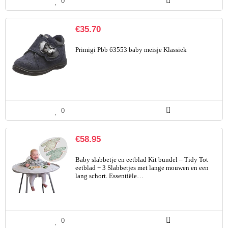
0
€
35.70
Primigi Pbb 63553 baby meisje Klassiek
0
€
58.95
Baby slabbetje en eetblad Kit bundel – Tidy Tot
eetblad + 3 Slabbetjes met lange mouwen en een
lang schort. Essentiële…
0