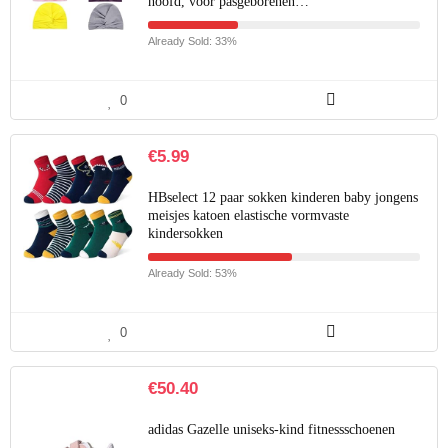
hoofd, voor pasgeborenen…
Already Sold: 33%
0
€
5.99
HBselect 12 paar sokken kinderen baby jongens
meisjes katoen elastische vormvaste
kindersokken
Already Sold: 53%
0
€
50.40
adidas Gazelle uniseks-kind fitnessschoenen