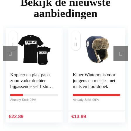
Bekijk de nieuwste
aanbiedingen
Kopieer en plak papa
Kiner Wintermuts voor
zoon vader dochter
jongens en meisjes met
bijpassende set T-shirt
muts en hoofddoek
bodysuit grappig
cadeau zwart
Already Sold: 27%
Already Sold: 99%
€
22.89
€
13.99