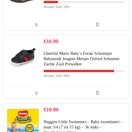
Already Sold: 18%
0
€
16.99
Cheerful Mario Baby’s Eerste Schoentjes
Babymode Jongens Meisjes Oxford Schoenen
Zachte Zool Prewalker
Already Sold: 88%
0
€
19.99
Huggies Little Swimmers – Baby zwemluiers –
maat 3/4 (7 tot 15 kg) – 36 stuks –