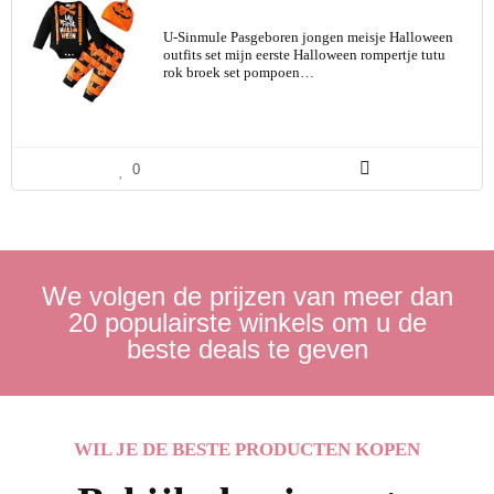
U-Sinmule Pasgeboren jongen meisje Halloween
outfits set mijn eerste Halloween rompertje tutu
rok broek set pompoen…
0
We volgen de prijzen van meer dan
20 populairste winkels om u de
beste deals te geven
WIL JE DE BESTE PRODUCTEN KOPEN