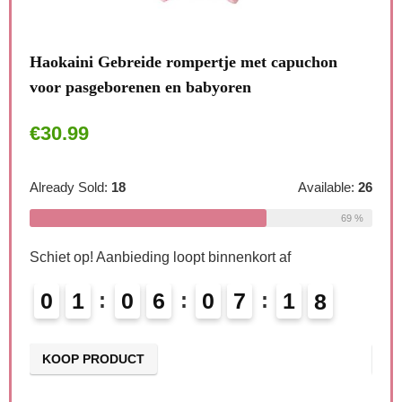
den
Haokaini Gebreide rompertje met capuchon
COO
voor pasgeborenen en babyoren
Rom
€
30.99
€
3
Already Sold:
18
Available:
26
Alre
le:
16
69 %
75 %
Schiet op! Aanbieding loopt binnenkort af
Schi
0
1
0
6
0
7
1
6
0
7
KOOP PRODUCT
KO