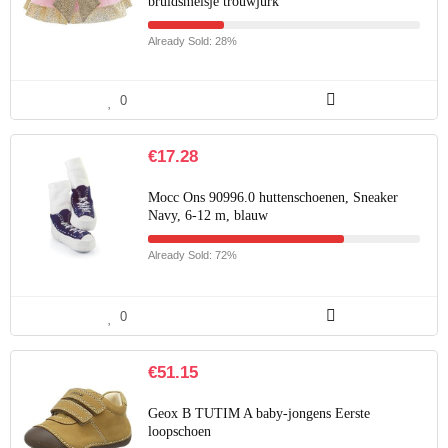
bruidsmeisje trouwjurk
Already Sold: 28%
0
€
17.28
Mocc Ons 90996.0 huttenschoenen, Sneaker
Navy, 6-12 m, blauw
Already Sold: 72%
0
€
51.15
Geox B TUTIM A baby-jongens Eerste
loopschoen